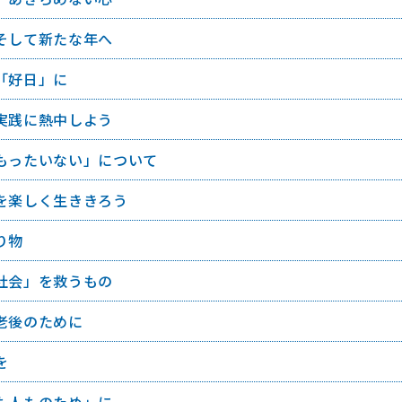
そして新たな年へ
「好日」に
実践に熱中しよう
もったいない」について
を楽しく生ききろう
り物
社会」を救うもの
老後のために
を