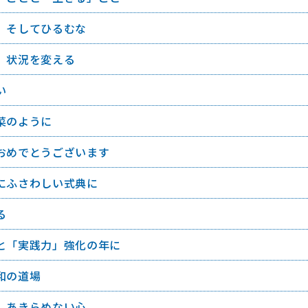
、そしてひるむな
、状況を変える
い
菜のように
おめでとうございます
にふさわしい式典に
る
と「実践力」強化の年に
和の道場
、あきらめない心