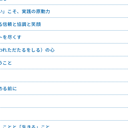
い」こそ、実践の原動力
る信頼と協調と笑顔
トを尽くす
われただたるをしる）の心
うこと
める前に
」ことと「生きる」こと