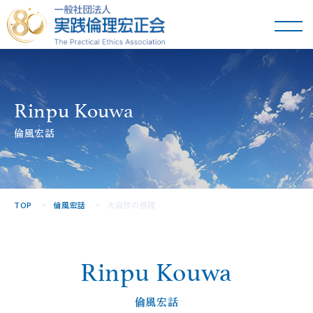
一般社団法人
実践倫理宏正会
Rinpu Kouwa
倫風宏話
TOP
倫風宏話
大自然の摂理
Rinpu Kouwa
倫風宏話