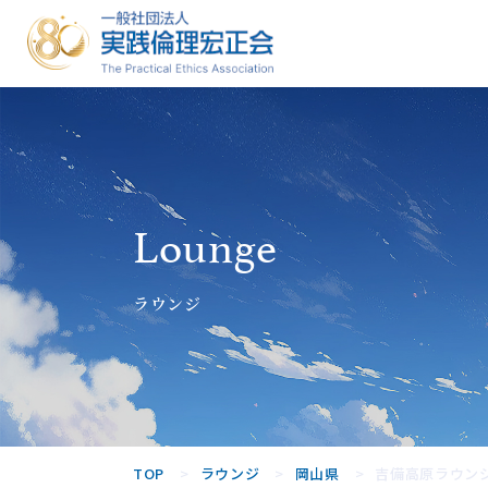
一般社団法人
実践倫理宏正
会
Lounge
ラウンジ
TOP
ラウンジ
岡山県
吉備高原ラウン