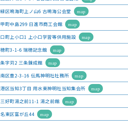
緑区鳴海町上ノ山6 古鳴海公会堂
map
甲町中島299 日進市商工会館
map
口町上小口1 上小口学習等供用施設
map
穂町3-1-6 瑞穂記念館
map
条字苅2 三条錬成館
map
南区豊2-3-16 伝馬神明社社務所
map
港区当知3丁目 用水東神明社当知集会所
map
三好町湯之前11-1 湯之前館
map
名東区富が丘44
map