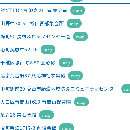
雅4丁目地内 池之内川南集会室
map
山野中70-5 杉山西部集会所
map
場町50 長根ふれあいセンター連
map
治町奥恩中62-16
map
千種区城山町2-90 養心殿
map
幡字荒古後87 八幡神社参集殿
map
中町郷前29 愛西市藤浪地域防災コミュニティセンター
m
天白区音聞山1613 音聞山保育園
map
条7-26 常石会館
map
後町善江1717-3 前後会館
map