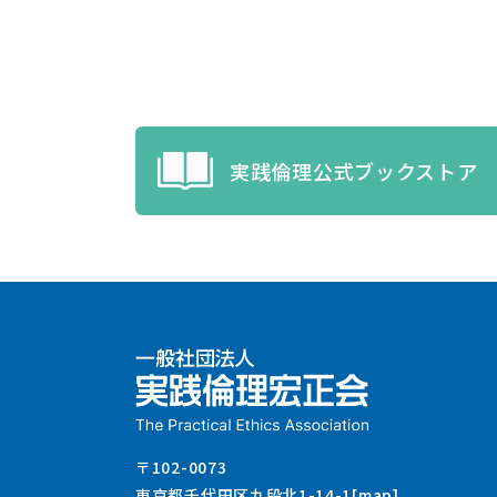
実践倫理公式ブックストア
〒102-0073
東京都千代田区九段北1-14-1[map]