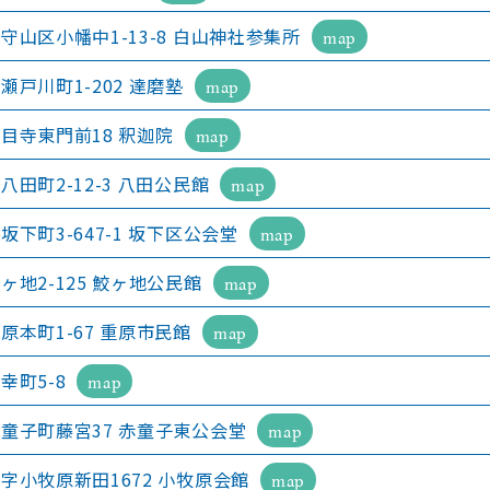
守山区小幡中1-13-8 白山神社参集所
map
瀬戸川町1-202 達磨塾
map
目寺東門前18 釈迦院
map
八田町2-12-3 八田公民館
map
坂下町3-647-1 坂下区公会堂
map
ヶ地2-125 鮫ヶ地公民館
map
原本町1-67 重原市民館
map
幸町5-8
map
童子町藤宮37 赤童子東公会堂
map
字小牧原新田1672 小牧原会館
map