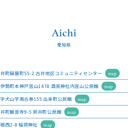
Aichi
愛知県
井町鍋屋町55-2 古井地区コミュニティセンター
map
伊勢町本神戸宮山1478 酒見神社内宮山公民館
map
字犬山字南古券155 出来町公民館
map
井町観音寺9-5 鈴井町公民館
map
根西2-8 稲荷神社
map